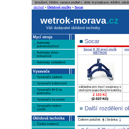
broušení, čištění, sanace podlah | úklid, krystalizace, leštění, odsá
obchod
>
Úklidové vozíky
>
Socar
wetrok-morava
.cz
Váš dodavatel úklidové techniky
Mycí stroje
Socar
Automaty
jednokotoučové
Socar K 30 mycí vozík
vo
Automaty dvou-
WETROK
kotoučové
Automaty sedadlové
Vysavače
Vysavače zádové
Vysavače kobercové
základna pro mycí soupravu s
Vysavače M-S na
otočnými pojezdovými kolečky
podvozku
2 103 Kč
(2 337 Kč)
Vysavače na sucho
Vysavače mokro-
Další rozdělení o
suché
Úklidová technika
Celkem položek:
4
| Stránka:
1
Čističe koberců