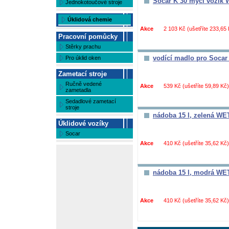
Socar K 30 mycí vozí
Jednokotoučové stroje
Úklidová chemie
Akce
2 103 Kč (ušetříte 233,65
Pracovní pomůcky
Stěrky prachu
vodící madlo pro Soca
Pro úklid oken
Zametací stroje
Ručně vedené
Akce
539 Kč (ušetříte 59,89 Kč
zametadla
Sedadlové zametací
stroje
nádoba 15 l, zelená W
Úklidové vozíky
Socar
Akce
410 Kč (ušetříte 35,62 Kč
nádoba 15 l, modrá W
Akce
410 Kč (ušetříte 35,62 Kč